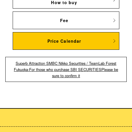
How to buy
Fee
Price Calendar
Superb Attraction SMBC Nikko Securities / TeamLab Forest
Fukuoka-For those who purchase SBI SECURITIES
Please be
sure to confirm it