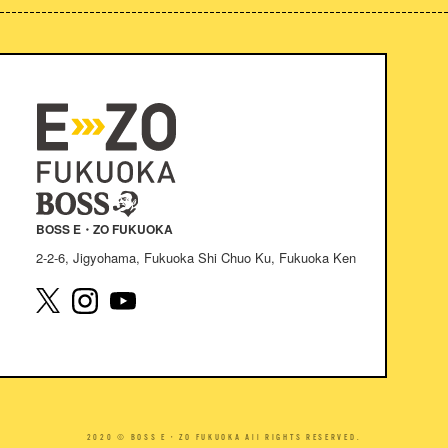
BOSS E・ZO FUKUOKA
2-2-6, Jigyohama, Fukuoka Shi Chuo Ku, Fukuoka Ken
2020 © BOSS E・ZO FUKUOKA All RIGHTS RESERVED.