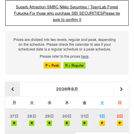
Superb Attraction SMBC Nikko Securities / TeamLab Forest
Fukuoka-For those who purchase SBI SECURITIES
Please be
sure to confirm it
Prices are divided into two levels, regular and peak, depending
on the schedule. Please check the calendar to see if your
scheduled date is a regular schedule or a peak schedule.
Please refer to the prices
here
.
​ ​
P = Peak
R = Regular
2026年8月
月
火
水
木
金
土
日
27日
28日
29日
30日
31日
1日
2日
R
R
R
R
R
P
P