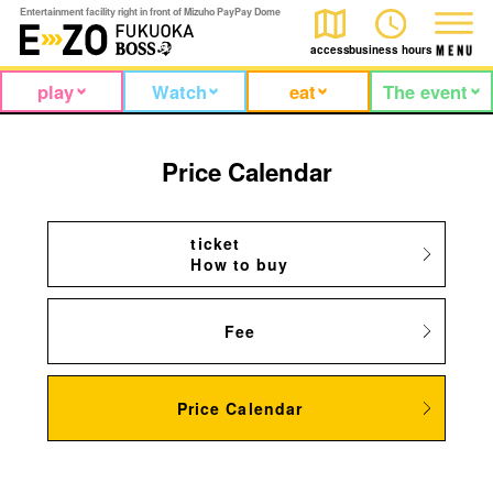
Entertainment facility right in front of Mizuho PayPay Dome
access
business hours
M
E
N
U
play
Watch
eat
The event
Price Calendar
ticket
How to buy
Fee
Price Calendar