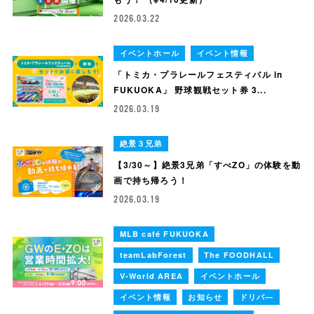
2026.03.22
イベントホール
イベント情報
「トミカ・プラレールフェスティバル in
FUKUOKA」 野球観戦セット券 3...
2026.03.19
絶景３兄弟
【3/30～】絶景3兄弟「すべZO」の体験を動
画で持ち帰ろう！
2026.03.19
MLB café FUKUOKA
teamLabForest
The FOODHALL
V-World AREA
イベントホール
イベント情報
お知らせ
ドリパ―