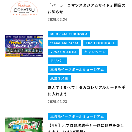
「パーラーコマツスタジアムサイド」閉店の
お知らせ
2026.03.24
MLB café FUKUOKA
teamLabForest
The FOODHALL
V-World AREA
キャンペーン
ドリパ―
王貞治ベースボールミュージアム
絶景３兄弟
遊んで！食べて！タカコレリアルカードを手
に入れよう
2026.03.23
王貞治ベースボールミュージアム
【4月】元プロ野球選手と一緒に野球を楽し
もう！ （※4/10更新）