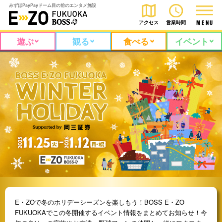
みずほPayPayドーム目の前のエンタメ施設
アクセス
営業時間
M
E
N
U
遊ぶ
観る
食べる
イベント
E・ZOで冬のホリデーシーズンを楽しもう！BOSS E・ZO
FUKUOKAでこの冬開催するイベント情報をまとめてお知らせ！今