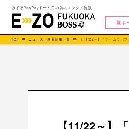
みずほPayPayドーム目の前のエンタメ施設
遊ぶ
TOP
ニュース｜新着情報一覧
【11/22～】「チームラボ
【11/22～