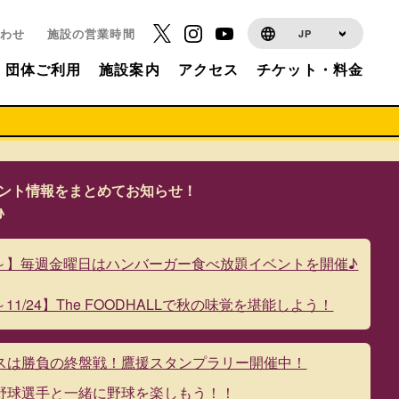
わせ
施設の営業時間
JP
団体ご利用
施設案内
アクセス
チケット・料金
イベント情報をまとめてお知らせ！
♪
29～】毎週金曜日はハンバーガー食べ放題イベントを開催♪
6～11/24】The FOODHALLで秋の味覚を堪能しよう！
スは勝負の終盤戦！鷹援スタンプラリー開催中！
野球選手と一緒に野球を楽しもう！！