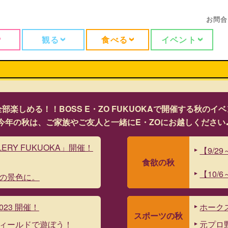
お問合
観る
食べる
イベント
部楽しめる！！BOSS E・ZO FUKUOKAで開催する秋の
今年の秋は、ご家族やご友人と一緒にE・ZOにお越しください
LLERY FUKUOKA」開催！
【9/
食欲の秋
【10/
秋の景色に。
023 開催！
ホーク
スポーツ
の秋
ムのフィールドで遊ぼう！
元プロ