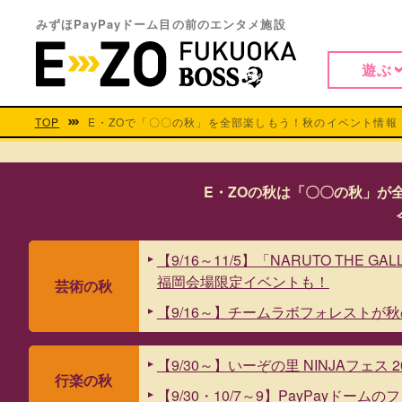
みずほPayPayドーム目の前のエンタメ施設
遊ぶ
TOP
E・ZOで「〇〇の秋」を全部楽しもう！秋のイベント情報
E・ZOの秋は「〇〇の秋」が全
【9/16～11/5】「NARUTO THE GA
福岡会場限定イベントも！
芸術の秋
【9/16～】チームラボフォレストが
【9/30～】いーぞの里 NINJAフェス 2
行楽の秋
【9/30・10/7～9】PayPayドー