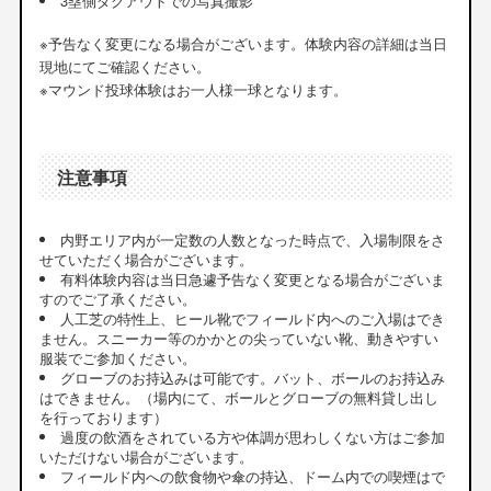
3塁側ダグアウトでの写真撮影
※予告なく変更になる場合がございます。体験内容の詳細は当日
現地にてご確認ください。
※マウンド投球体験はお一人様一球となります。
注意事項
内野エリア内が一定数の人数となった時点で、入場制限をさ
せていただく場合がございます。
有料体験内容は当日急遽予告なく変更となる場合がございま
すのでご了承ください。
人工芝の特性上、ヒール靴でフィールド内へのご入場はでき
ません。スニーカー等のかかとの尖っていない靴、動きやすい
服装でご参加ください。
グローブのお持込みは可能です。バット、ボールのお持込み
はできません。（場内にて、ボールとグローブの無料貸し出し
を行っております）
過度の飲酒をされている方や体調が思わしくない方はご参加
いただけない場合がございます。
フィールド内への飲食物や傘の持込、ドーム内での喫煙はで