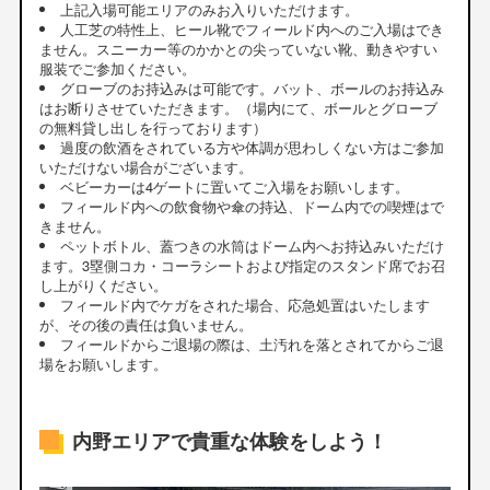
上記入場可能エリアのみお入りいただけます。
人工芝の特性上、ヒール靴でフィールド内へのご入場はでき
ません。スニーカー等のかかとの尖っていない靴、動きやすい
服装でご参加ください。
グローブのお持込みは可能です。バット、ボールのお持込み
はお断りさせていただきます。（場内にて、ボールとグローブ
の無料貸し出しを行っております）
過度の飲酒をされている方や体調が思わしくない方はご参加
いただけない場合がございます。
ベビーカーは4ゲートに置いてご入場をお願いします。
フィールド内への飲食物や傘の持込、ドーム内での喫煙はで
きません。
ペットボトル、蓋つきの水筒はドーム内へお持込みいただけ
ます。3塁側コカ・コーラシートおよび指定のスタンド席でお召
し上がりください。
フィールド内でケガをされた場合、応急処置はいたします
が、その後の責任は負いません。
フィールドからご退場の際は、土汚れを落とされてからご退
場をお願いします。
内野エリアで貴重な体験をしよう！