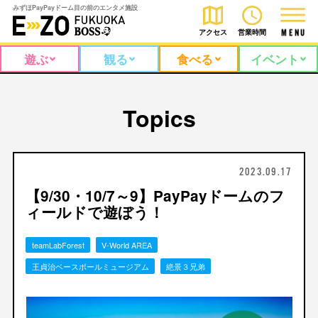
みずほPayPayドーム目の前のエンタメ施設
アクセス
営業時間
M
E
N
U
遊ぶ
観る
食べる
イベント
Topics
2023.09.17
【9/30・10/7～9】PayPayドームのフ
ィールドで遊ぼう！
teamLabForest
V-World AREA
王貞治ベースボールミュージアム
絶景３兄弟