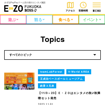
みずほPayPayドーム目の前のエンタメ施設
アクセス
営業時間
M
E
N
U
遊ぶ
観る
食べる
イベント
Topics
teamLabForest
V-World AREA
王貞治ベースボールミュージアム
絶景３兄弟
【11/3～23】Ｅ・ＺＯはエンタメの秋♪秋満
喫セット発売
2023.11.01