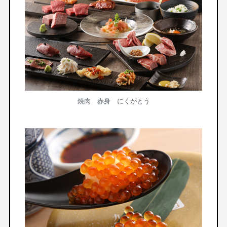
焼肉 赤身 にくがとう