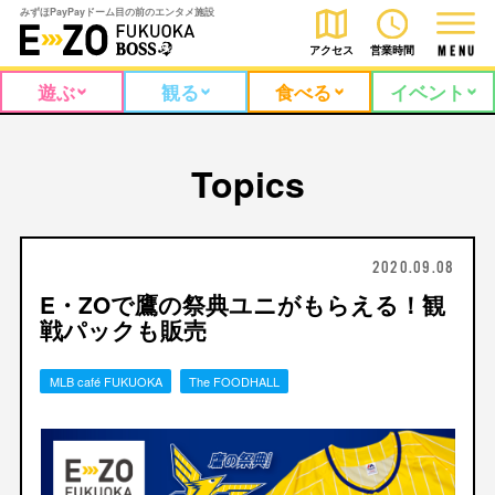
みずほPayPayドーム目の前のエンタメ施設
アクセス
営業時間
M
E
N
U
遊ぶ
観る
食べる
イベント
Topics
2020.09.08
E・ZOで鷹の祭典ユニがもらえる！観
戦パックも販売
MLB café FUKUOKA
The FOODHALL