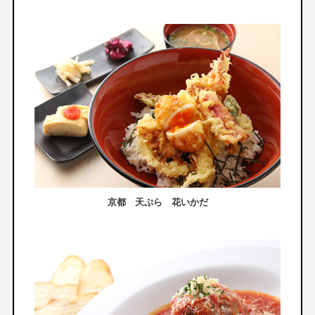
京都 天ぷら 花いかだ