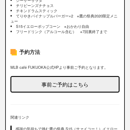
シーザーサラダ
チリビーンズナチョス
チキンドラムスティック
てりやきパイナップルバーガー×2 ※鷹の祭典2020限定メニ
ュー
S15イエローポップコーン ※おかわり自由
フリードリンク（アルコール含む） ※7回裏終了まで
予約方法
MLB café FUKUOKA公式HPより事前ご予約となります。
事前ご予約はこちら
関連リンク
感謝の気持ちで挑む鷹の祭典 S15（サァイコー！）イエロー