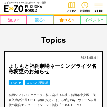
みずほPayPayドーム目の前のエンタメ施設
アクセス
営業時間
M
E
N
U
遊ぶ
観る
食べる
イベント
Topics
2024.05.01
よしもと福岡劇場ネーミングライツ名
称変更のお知らせ
お知らせ
よしもと福岡劇場
福岡ソフトバンクホークス株式会社（本社︓福岡市中央区、代
表取締役社⻑ CEO︓後藤 芳光）は、みずほPayPayドーム福岡
横の複合エンターテインメント施設「BOSS E・ZO