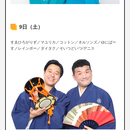
9日（土）
すゑひろがりず／マユリカ／コットン／ネルソンズ／ゆにばー
す／レインボー／ダイタク／そいつどいつ/デニス