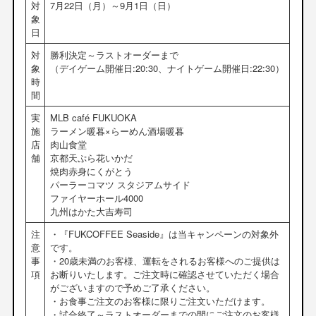
対
7月22日（月）～9月1日（日）
象
日
対
勝利決定～ラストオーダーまで
象
（デイゲーム開催日:20:30、ナイトゲーム開催日:22:30）
時
間
実
MLB café FUKUOKA
施
ラーメン暖暮×らーめん酒場暖暮
店
肉山食堂
舗
京都天ぷら花いかだ
焼肉赤身にくがとう
パーラーコマツ スタジアムサイド
ファイヤーホール4000
九州はかた大吉寿司
注
・『FUKCOFFEE Seaside』は当キャンペーンの対象外
意
です。
事
・20歳未満のお客様、運転をされるお客様へのご提供は
項
お断りいたします。ご注文時に確認させていただく場合
がございますので予めご了承ください。
・お食事ご注文のお客様に限りご注文いただけます。
・試合終了～ラストオーダーまでの間にご注文のお客様