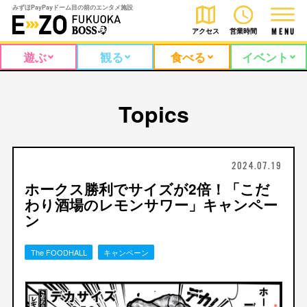
みずほPayPayドーム目の前のエンタメ施設
アクセス
営業時間
M
E
N
U
遊ぶ
観る
食べる
イベント
Topics
2024.07.19
ホークス勝利でサイズが2倍！「こだ
わり酒場のレモンサワー」キャンペー
ン
The FOODHALL
キャンペーン