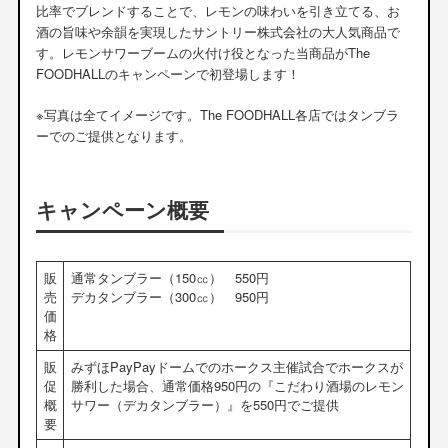
比率でブレンドすることで、レモンの味わいを引き立てる、お
酒の旨味や余韻を実現したサントリー株式会社の大人気商品で
す。レモンサワーブームの火付け役となった当商品がThe
FOODHALLのキャンペーンで初登場します！
※写真は全てイメージです。The FOODHALL各店ではタンブラ
ーでのご提供となります。
キャンペーン概要
販
通常タンブラー（150㏄） 550円
売
デカタンブラー（300㏄） 950円
価
格
販
みずほPayPayドームでのホークス主催試合でホークスが
促
勝利した場合、通常価格950円の『こだわり酒場のレモン
概
サワー（デカタンブラー）』を550円でご提供
要