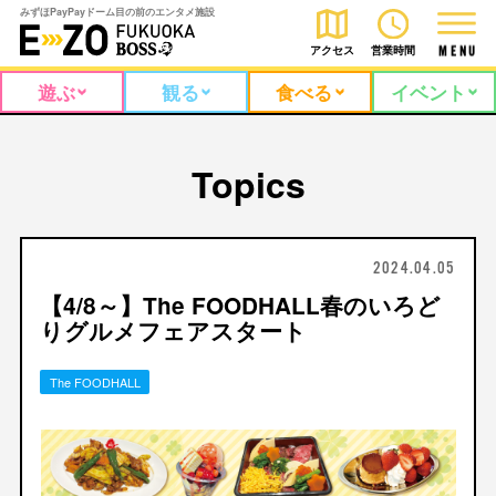
みずほPayPayドーム目の前のエンタメ施設
アクセス
営業時間
M
E
N
U
遊ぶ
観る
食べる
イベント
Topics
2024.04.05
【4/8～】The FOODHALL春のいろど
りグルメフェアスタート
The FOODHALL