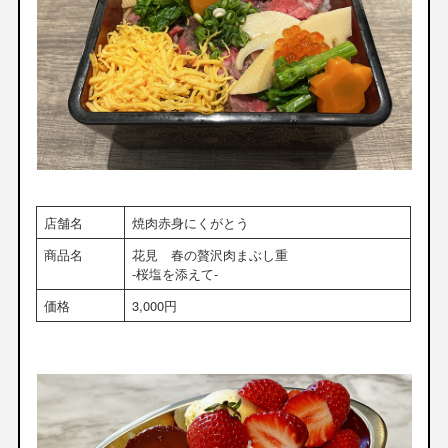
店舗名
焼肉赤身にくがとう
商品名
花見 春の贅沢肉まぶし重
‐桜塩を添えて‐
価格
3,000円