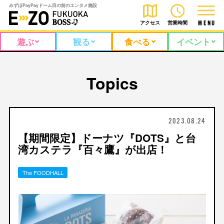
みずほPayPayドーム目の前のエンタメ施設
アクセス
営業時間
M
E
N
U
遊ぶ
観る
食べる
イベント
Topics
2023.08.24
【期間限定】ドーナツ『DOTS』と台
湾カステラ『百々鷹』が出店！
The FOODHALL