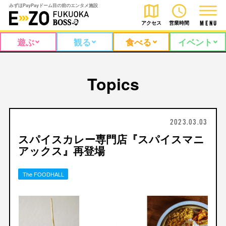
みずほPayPayドーム目の前のエンタメ施設
アクセス
営業時間
M
E
N
U
遊ぶ
観る
食べる
イベント
Topics
2023.03.03
スパイスカレー専門店『スパイスマニ
アックス』再登場
The FOODHALL