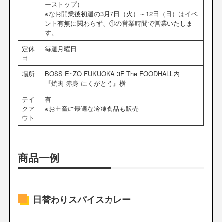
ーストップ）
※なお開業後初週の3月7日（火）～12日（日）はイベ
ント有無に関わらず、①の営業時間で営業いたしま
す。
定休
毎週月曜日
日
場所
BOSS E･ZO FUKUOKA 3F The FOODHALL内
『焼肉 赤身 にくがとう』横
テイ
有
クア
※お土産に最適な冷凍食品も販売
ウト
商品一例
日替わりスパイスカレー