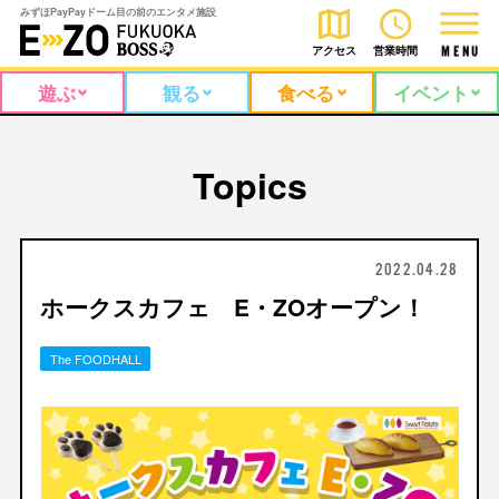
みずほPayPayドーム目の前のエンタメ施設
アクセス
営業時間
M
E
N
U
遊ぶ
観る
食べる
イベント
Topics
2022.04.28
ホークスカフェ E・ZOオープン！
The FOODHALL