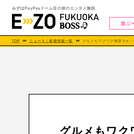
みずほPayPayドーム目の前のエンタメ施設
遊ぶ
TOP
ニュース｜新着情報一覧
グルメもワクワク無限大∞！
グルメもワク