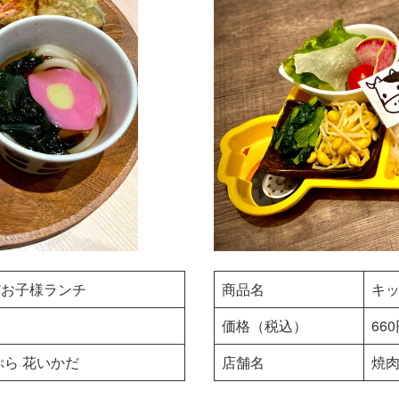
だお子様ランチ
商品名
キ
価格（税込）
66
ぷら 花いかだ
店舗名
焼肉