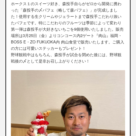
ホークス１のスイーツ好き、森投手自らがゼロから開発に携わ
った「森投手の〆パフェ（略して森パフェ）」が完成しまし
た！使用する生クリームやジェラートまで森投手こだわり抜い
たパフェです。特にこだわりのフルーツは季節によって変わり
第一弾は森投手が大好きないちごを9個使用いたしました。販売
場所は3月25日（金）よりコンコース内2ゲート『肉山』福岡・
BOSS E・ZO FUKUOKA内 肉山食堂で販売いたします。ご購入
の方には可愛いステッカーもプレゼント！
野球観戦中はもちろん、森投手が試合を閉めた後には、野球観
戦後の〆として是非お召し上がりください！