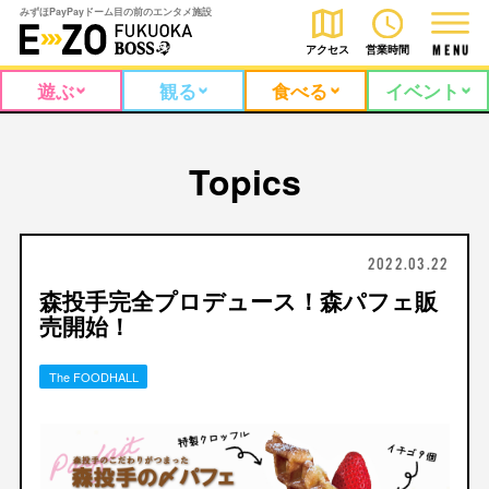
みずほPayPayドーム目の前のエンタメ施設
アクセス
営業時間
M
E
N
U
遊ぶ
観る
食べる
イベント
Topics
2022.03.22
森投手完全プロデュース！森パフェ販
売開始！
The FOODHALL