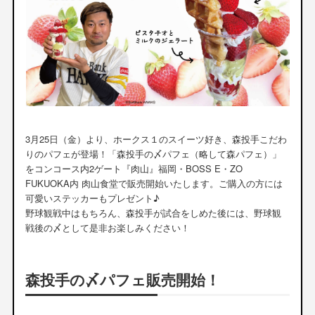
3月25日（金）より、ホークス１のスイーツ好き、森投手こだわ
りのパフェが登場！「森投手の〆パフェ（略して森パフェ）」
をコンコース内2ゲート『肉山』福岡・BOSS E・ZO
FUKUOKA内 肉山食堂で販売開始いたします。ご購入の方には
可愛いステッカーもプレゼント♪
野球観戦中はもちろん、森投手が試合をしめた後には、野球観
戦後の〆として是非お楽しみください！
森投手の〆パフェ販売開始！