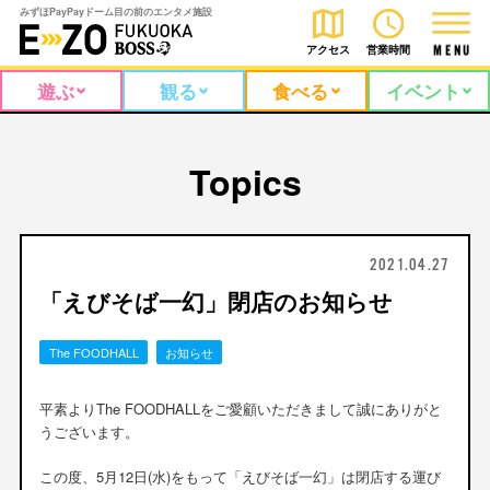
みずほPayPayドーム目の前のエンタメ施設
アクセス
営業時間
M
E
N
U
遊ぶ
観る
食べる
イベント
Topics
2021.04.27
「えびそば一幻」閉店のお知らせ
The FOODHALL
お知らせ
平素よりThe FOODHALLをご愛顧いただきまして誠にありがと
うございます。
この度、5月12日(水)をもって「えびそば一幻」は閉店する運び