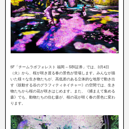
5F「チームラボフォレスト 福岡 – SBI証券」では、3月4日
（火）から、桜が咲き渡る春の景色が登場します。みんなが描
いた様々な生き物たちが、高低差のある立体的な地形で動き出
す《鼓動する谷のグラフィティネイチャー》の空間では、生き
物たちから桜の花が咲きはじめます。また、《捕まえて集める
森》でも、動物たちの住む森が、桜の花が咲く春の景色に変わ
ります。