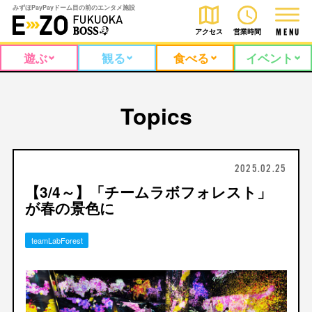
みずほPayPayドーム目の前のエンタメ施設
アクセス
営業時間
M
E
N
U
遊ぶ
観る
食べる
イベント
Topics
2025.02.25
【3/4～】「チームラボフォレスト」
が春の景色に
teamLabForest