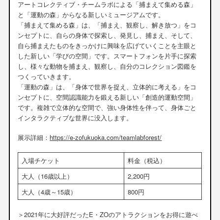
アートコレクティブ・チームラボによる「捕まえて集める森」
と「運動の森」からなる新しいミュージアムです。
「捕まえて集める森」は、「捕まえ、観察し、解き放つ」をコ
ンセプトに、自らの身体で探索し、発見し、捕まえ、そして、
自ら捕まえたものをきっかけに興味を広げていくことを主眼と
した新しい「学びの空間」です。スマートフォンを片手に探索
し、様々な動物を捕まえ、観察し、自分のコレクション図鑑を
つくっていきます。
「運動の森」は、「身体で世界を捉え、立体的に考える」をコ
ンセプトに、空間認識能力を鍛える新しい「創造的運動空間」
です。複雑で立体的な空間で、強い身体性を伴って、身体ごと
インタラクティブな世界に没入します。
展示詳細：
https://e-zofukuoka.com/teamlabforest/
入場チケット
料金（税込）
大人（16歳以上）
2,200円
大人（4歳～15歳）
800円
＞2021年に大好評だったE・ZOのアトラクションをお得に遊べ