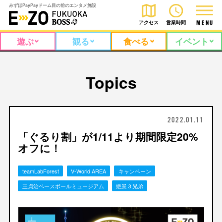
みずほPayPayドーム目の前のエンタメ施設
アクセス
営業時間
M
E
N
U
遊ぶ
観る
食べる
イベント
Topics
2022.01.11
「ぐるり割」が1/11より期間限定20%
オフに！
teamLabForest
V-World AREA
キャンペーン
王貞治ベースボールミュージアム
絶景３兄弟