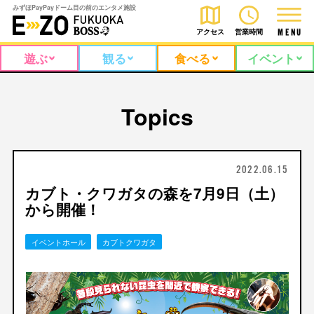
みずほPayPayドーム目の前のエンタメ施設
アクセス
営業時間
M
E
N
U
遊ぶ
観る
食べる
イベント
Topics
2022.06.15
カブト・クワガタの森を7月9日（土）
から開催！
イベントホール
カブトクワガタ