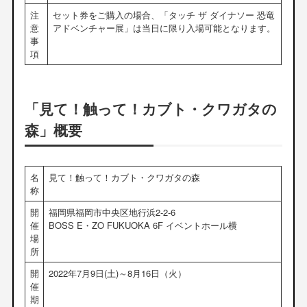
注
セット券をご購入の場合、「タッチ ザ ダイナソー 恐竜
意
アドベンチャー展」は当日に限り入場可能となります。
事
項
「見て！触って！カブト・クワガタの
森」概要
名
見て！触って！カブト・クワガタの森
称
開
福岡県福岡市中央区地行浜2-2-6
催
BOSS E・ZO FUKUOKA 6F イベントホール横
場
所
開
2022年7月9日(土)～8月16日（火）
催
期