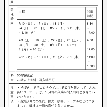
間
開
日程
開催
催
時間
時
間
7/10（日）、17（日）、18（月）、
8:30
24（日）、31（日）、8/7（日）、8/11（木）
～
～8/16（火）
17:00
7/9（土）、16（土）、22（金）、23（土）、
9:30
25（月）～30（土）、8/1（月）～6（土）、
～
8（月）～10（水）
17:00
7/11（月）～15（金）、19（火）～21（木）
11:00
～
18:00
料
500円(税込)
金
※3歳以上有料、再入場不可
注
・ 会場内、新型コロナウイルス感染症対策として「ふれ
意
あいコーナー」は、15分毎の入場時間入替制とさせてい
事
ただきます。
項
・当施設内での怪我、損失、損害、トラブルなどにつき
まして、弊社は一切の責任を負いません。