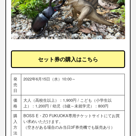
セット券の購入はこちら
発
2022年6月15日（水）10:00～
売
日
価
大人（高校生以上）：1,900円 / こども（小学生以
格
上）：1,200円 / 幼児（3歳～未就学児）：800円
購
BOSS E・ZO FUKUOKA専用チケットサイトにてお買
入
い求めいただけます。
方
（空きがある場合のみ当日3F券売機でも販売あり）
法