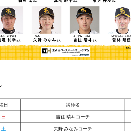
ル
曜日
講師名
日
吉住 晴斗コーチ
土
矢野 みなみコーチ