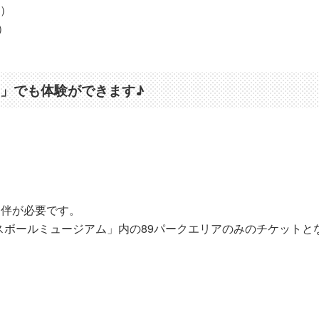
込）
）
ト」でも体験ができます♪
同伴が必要です。
スボールミュージアム」内の89パークエリアのみのチケットと