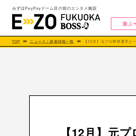
みずほPayPayドーム目の前のエンタメ施設
遊ぶ
TOP
ニュース｜新着情報一覧
【12月】元プロ野球選手と
【12月】元