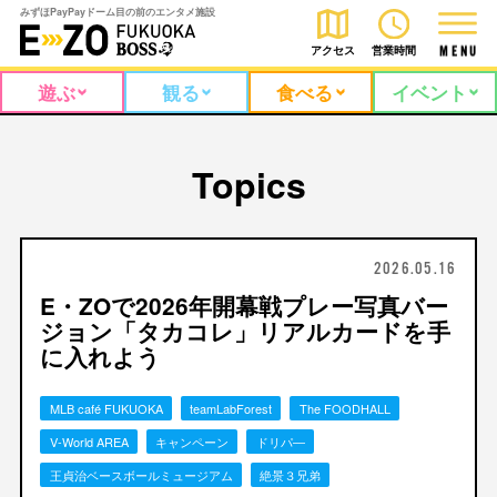
みずほPayPayドーム目の前のエンタメ施設
アクセス
営業時間
M
E
N
U
遊ぶ
観る
食べる
イベント
Topics
2026.05.16
E・ZOで2026年開幕戦プレー写真バー
ジョン「タカコレ」リアルカードを手
に入れよう
MLB café FUKUOKA
teamLabForest
The FOODHALL
V-World AREA
キャンペーン
ドリパ―
王貞治ベースボールミュージアム
絶景３兄弟