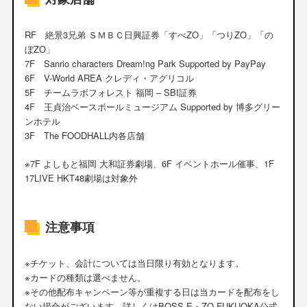
RF 絶景3兄弟 ＳＭＢＣ日興証券「すべZO」「つりZO」「の
ぼZO」
7F Sanrio characters Dream!ng Park Supported by PayPay
6F V-World AREA クレディ・アグリコル
5F チームラボフォレスト 福岡 – SBI証券
4F 王貞治ベースボールミュージアム Supported by 博多グリー
ンホテル
3F The FOODHALL内各店舗
※7F よしもと福岡 大和証券劇場、6F イベントホール催事、1F
17LIVE HKT48劇場は対象外
注意事項
※チケット、会計については当日限り有効となります。
※カードの種類は選べません。
※その他配布キャンペーン等が重複する日は当カードを配布をし
ない場合がございます。詳しくは
BOSS E・ZO FUKUOKA公式