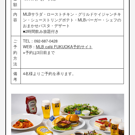
額
内
MLBサラダ・ローストチキン・グリルドケイジャンチキ
容
ン・シューストリングポテト・MLBバーガー・シェフの
おまかせパスタ・デザート
■2時間飲み放題付き
ご
TEL：092-687-0428
予
WEB：
MLB café FUKUOKA予約サイト
約
※予約は3日前まで
方
法
備
4名様よりご予約を承ります。
考