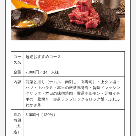
コー
超絶おすすめコース
ス名
金額
7,000円／お一人様
内容
前菜と握り（ナムル、肉刺し、肉寿司）・上タン塩・
ハツ・上ハラミ・本日の厳選赤身肉・旨味ドレッシン
グサラダ・本日の味噌焼肉・厳選ホルモン・元祖イチ
ボの一枚焼き・赤身ランプロック＆ロック飯・ふわふ
わかき氷
飲み
3,000円（120分）
放題
（別
途）