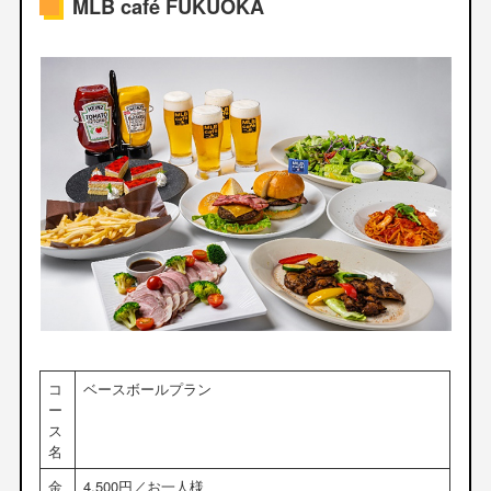
MLB café FUKUOKA
コ
ベースボールプラン
ー
ス
名
金
4,500円／お一人様