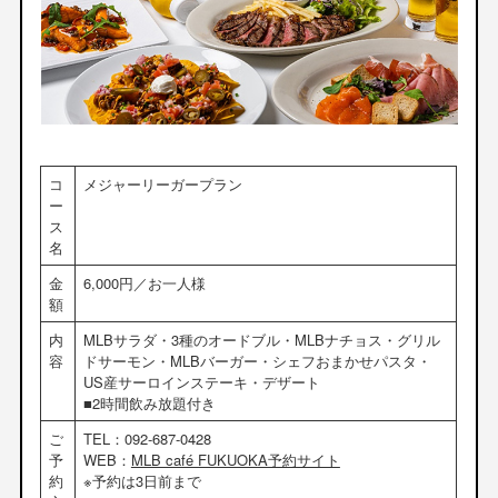
コ
メジャーリーガープラン
ー
ス
名
金
6,000円／お一人様
額
内
MLBサラダ・3種のオードブル・MLBナチョス・グリル
容
ドサーモン・MLBバーガー・シェフおまかせパスタ・
US産サーロインステーキ・デザート
■2時間飲み放題付き
ご
TEL：092-687-0428
予
WEB：
MLB café FUKUOKA予約サイト
約
※予約は3日前まで