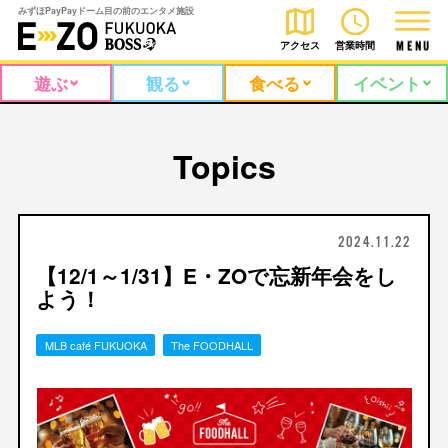
みずほPayPayドーム目の前のエンタメ施設
アクセス
営業時間
M
E
N
U
遊ぶ
観る
食べる
イベント
Topics
2024.11.22
【12/1～1/31】E・ZOで忘新年会をし
よう！
MLB café FUKUOKA
The FOODHALL