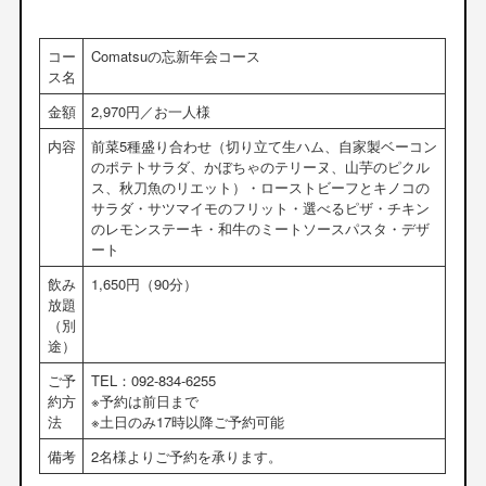
コー
Comatsuの忘新年会コース
ス名
金額
2,970円／お一人様
内容
前菜5種盛り合わせ（切り立て生ハム、自家製ベーコン
のポテトサラダ、かぼちゃのテリーヌ、山芋のピクル
ス、秋刀魚のリエット）・ローストビーフとキノコの
サラダ・サツマイモのフリット・選べるピザ・チキン
のレモンステーキ・和牛のミートソースパスタ・デザ
ート
飲み
1,650円（90分）
放題
（別
途）
ご予
TEL：092-834-6255
約方
※予約は前日まで
法
※土日のみ17時以降ご予約可能
備考
2名様よりご予約を承ります。