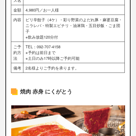
ス名
金額
4,980円／お一人様
内容
ピリ辛餃子（4ケ）・彩り野菜のよだれ豚・麻婆豆腐・
ニラレバ・特製エビチリ・油淋鶏・五目炒飯・ごま団
子
※飲み放題120分付
ご予
TEL：092-707-4158
約方
※予約は前日まで
法
※土日のみ17時以降ご予約可能
備考
2名様よりご予約を承ります。
焼肉 赤身 にくがとう