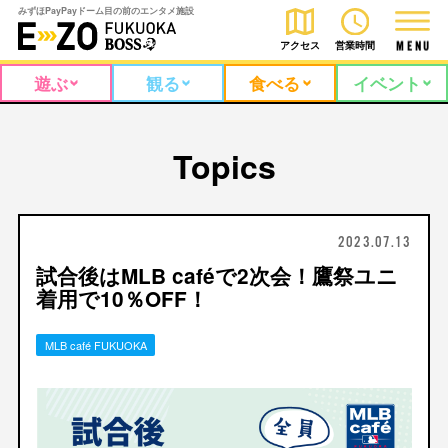
みずほPayPayドーム目の前のエンタメ施設
アクセス
営業時間
M
E
N
U
遊ぶ
観る
食べる
イベント
Topics
2023.07.13
試合後はMLB caféで2次会！鷹祭ユニ
着用で10％OFF！
MLB café FUKUOKA