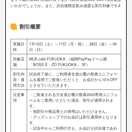
いかがでしょうか。また、試合後限定飲み放題も割引対象です♪
割引概要
実施日
7月15日（土）～17日（月・祝）、28日（金）～30
時
日（日）
対象店
MLB café FUKUOKA （福岡PayPayドーム横
舗
「BOSS E・ZO FUKUOKA」 3F）
割引内
試合終了後に、ご利用者全員が鷹の祭典ユニフォー
容・適
ムを着用でご飲食いただくと、お会計から10％OFF
用方法
とさせていただきます。
注意事
・ご飲食される方全員が鷹の祭典2023専用ユニフォ
項
ームをご着用いただいた場合、割引が適用されま
す。
・他割引や商品券との併用はいただけません。
・グッズショップでのお会計は割引適用外となりま
す。
・試合中からご利用の方も、お会計が試合後であれ