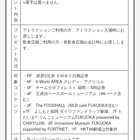
ン
※選手は選べません。
ト
内
容
プ
アトラクションご利用の方：アトラクション入場時にお
レ
渡しします。
ゼ
飲食店舗ご利用の方：各飲食店舗お会計時にお渡ししま
ン
す。
ト
方
法
対
・RF 絶景3兄弟 ＳＭＢＣ日興証券
象
・6F V-World AREA クレディ・アグリコル
コ
・5F チームラボフォレスト 福岡 – SBI証券
ン
・4F 王貞治ベースボールミュージアム（89パーク含
テ
む）
ン
・3F The FOODHALL（MLB café FUKUOKA含む）
ツ
※7F よしもと福岡 ダイワファンドラップ劇場、7F た
だいま!! うんこミュージアムFUKUOKA presented by
CHIKYUJIN、6F Immersive Museum FUKUOKA
supported by FORTINET、1F HKT48劇場は対象外
注
・缶バッジはシークレットです。