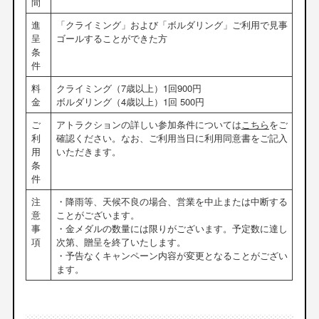
間
進
「クライミング」および「ボルダリング」ご利用で見事
呈
ゴールすることができた方
条
件
料
クライミング（7歳以上）1回900円
金
ボルダリング（4歳以上）1回 500円
ご
アトラクションの詳しい参加条件については
こちら
をご
利
確認ください。なお、ご利用当日に利用同意書をご記入
用
いただきます。
条
件
注
・降雨等、天候不良の場合、営業を中止または中断する
意
ことがございます。
事
・金メダルの数量には限りがございます。予定数に達し
項
次第、贈呈を終了いたします。
・予告なくキャンペーン内容が変更となることがござい
ます。