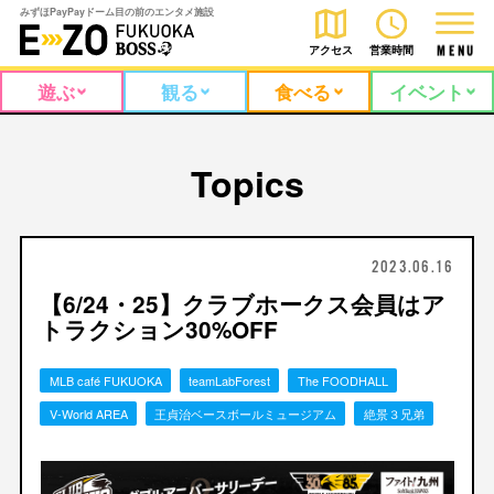
みずほPayPayドーム目の前のエンタメ施設
アクセス
営業時間
M
E
N
U
遊ぶ
観る
食べる
イベント
Topics
2023.06.16
【6/24・25】クラブホークス会員はア
トラクション30%OFF
MLB café FUKUOKA
teamLabForest
The FOODHALL
V-World AREA
王貞治ベースボールミュージアム
絶景３兄弟