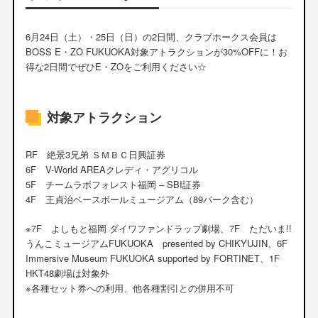
6月24日（土）・25日（日）の2日間、クラブホークス会員は
BOSS E・ZO FUKUOKA対象アトラクションが30%OFFに！お
得な2日間でぜひE・ZOをご利用ください☆
対象アトラクション
RF 絶景3兄弟 ＳＭＢＣ日興証券
6F V-World AREAクレディ・アグリコル
5F チームラボフォレスト福岡 – SBI証券
4F 王貞治ベースボールミュージアム（89パーク含む）
※7F よしもと福岡 ダイワファンドラップ劇場、7F ただいま!!
うんこミュージアムFUKUOKA presented by CHIKYUJIN、6F
Immersive Museum FUKUOKA supported by FORTINET、1F
HKT48劇場は対象外
※各種セット券への利用、他各種割引との併用不可