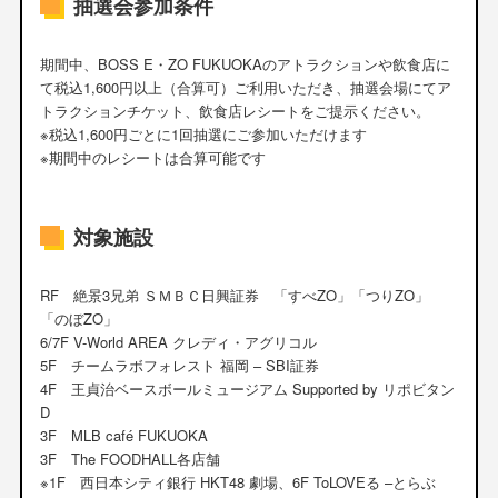
抽選会参加条件
期間中、BOSS E・ZO FUKUOKAのアトラクションや飲食店に
て税込1,600円以上（合算可）ご利用いただき、抽選会場にてア
トラクションチケット、飲食店レシートをご提示ください。
※税込1,600円ごとに1回抽選にご参加いただけます
※期間中のレシートは合算可能です
対象施設
RF 絶景3兄弟 ＳＭＢＣ日興証券 「すべZO」「つりZO」
「のぼZO」
6/7F V-World AREA クレディ・アグリコル
5F チームラボフォレスト 福岡 – SBI証券
4F 王貞治ベースボールミュージアム Supported by リポビタン
D
3F MLB café FUKUOKA
3F The FOODHALL各店舗
※1F 西日本シティ銀行 HKT48 劇場、6F ToLOVEる –とらぶ