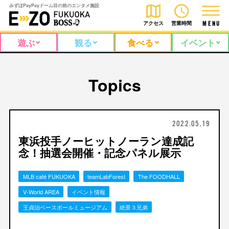
みずほPayPayドーム目の前のエンタメ施設
アクセス
営業時間
M
E
N
U
遊ぶ
観る
食べる
イベント
Topics
2022.05.19
東浜投手ノーヒットノーラン達成記
念！抽選会開催・記念パネル展示
MLB café FUKUOKA
teamLabForest
The FOODHALL
V-World AREA
イベント情報
王貞治ベースボールミュージアム
絶景３兄弟