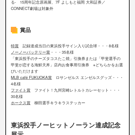
る- 15周年記念原画展、7F よしもと福岡 大和証券／
CONNECT劇場は対象外
賞品
特賞
記録達成当日の東浜投手サイン入り試合球・・・8名様
ノーノーバッテリー賞
・・・35名様
「東浜投手のチーズタコスたこ焼」引換券または「甲斐選手の
甲斐が恋する海鮮天丼」店内お食事用引換券 ※どちらかをお選
びいただけます
MLB café FUKUOKA賞
ロサンゼルス エンゼルスグッズ・・・
4名様
ファイト賞
ファイト！九州宮崎レトルトカレーセット・・・
30名様
ホークス賞
柳田選手キラキラステッカー
東浜投手ノーヒットノーラン達成記念
展示