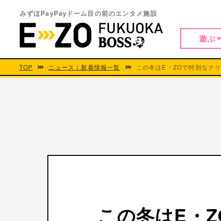
みずほPayPayドーム目の前のエンタメ施設
遊ぶ
TOP
ニュース｜新着情報一覧
この冬はE・ZOで特別なク
この冬はE・