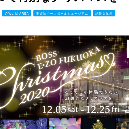
V-World AREA
王貞治ベースボールミュージアム
絶景３兄弟