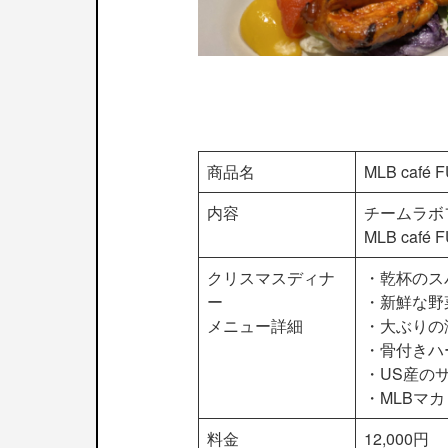
商品名
MLB ca
内容
チームラボフ
MLB ca
クリスマスディナ
・乾杯のス
ー
・新鮮な野
メニュー詳細
・大ぶりの
・骨付きハ
・US産の
・MLBマ
料金
12,000円