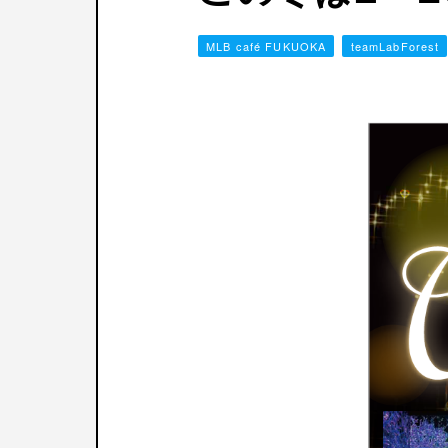
MLB café FUKUOKA
teamLabForest