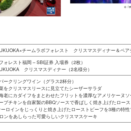
fé FUKUOKA×チームラボフォレスト クリスマスディナー＆ペ
ォレスト福岡 – SBI証券 入場券（2枚）
fé FUKUOKA クリスマスディナー（2名様分）
パークリングワイン（グラス2杯分）
菜をクリスマスリースに見立てたシーザーサラダ
海老にカダイフをまとわせたフリットを濃厚なアメリケーヌソ
ーブチキンを自家製のBBQソースで香ばしく焼き上げたロース
サーロインをじっくりと焼き上げたローストビーフを3種の特性
カロンをあしらった可愛らしいクリスマスケーキ