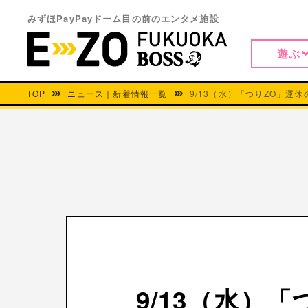
みずほPayPayドーム目の前のエンタメ施設
遊ぶ
TOP
ニュース｜新着情報一覧
9/13（水）「つりZO」運
9/13（水）