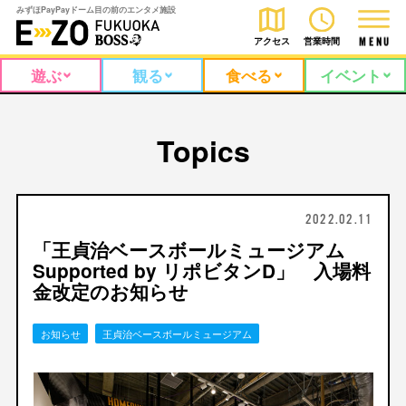
みずほPayPayドーム目の前のエンタメ施設
アクセス
営業時間
M
E
N
U
遊ぶ
観る
食べる
イベント
Topics
2022.02.11
「王貞治ベースボールミュージアム
Supported by リポビタンD」 入場料
金改定のお知らせ
お知らせ
王貞治ベースボールミュージアム