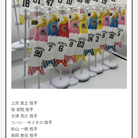
上沢 直之 投手
徐 若熙 投手
大津 亮介 投手
リバン・モイネロ 投手
杉山 一樹 投手
前田 悠伍 投手