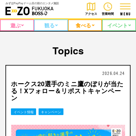
みずほPayPayドーム目の前のエンタメ施設
アクセス
営業時間
M
E
N
U
遊ぶ
観る
食べる
イベント
Topics
2026.04.24
ホークス20選手のミニ鷹のぼりが当た
る！Xフォロー＆リポストキャンペー
ン
イベント情報
キャンペーン