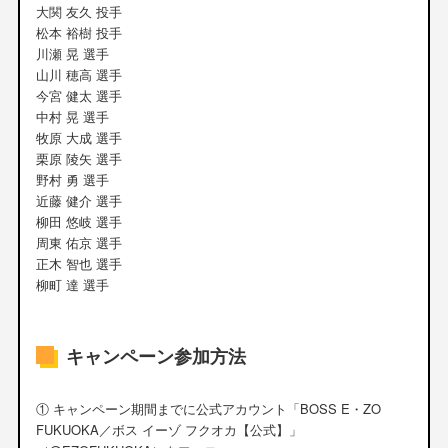
大関 友久 投手
松本 裕樹 投手
川瀬 晃 選手
山川 穂高 選手
今宮 健太 選手
中村 晃 選手
牧原 大成 選手
栗原 陵矢 選手
野村 勇 選手
近藤 健介 選手
柳田 悠岐 選手
周東 佑京 選手
正木 智也 選手
柳町 達 選手
キャンペーン参加方法
① キャンペーン期間までに公式アカウント「BOSS E・ZO
FUKUOKA／ボス イーゾ フクオカ【公式】」