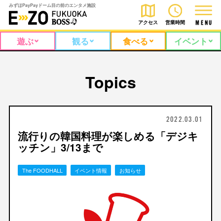
みずほPayPayドーム目の前のエンタメ施設
アクセス
営業時間
M
E
N
U
遊ぶ
観る
食べる
イベント
Topics
2022.03.01
流行りの韓国料理が楽しめる「デジキ
ッチン」3/13まで
The FOODHALL
イベント情報
お知らせ