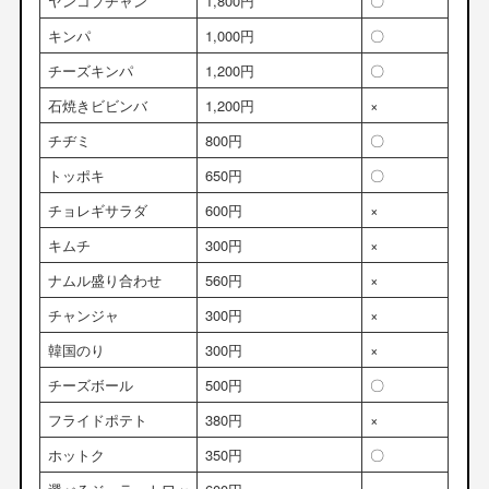
ヤンコプチャン
1,800円
〇
キンパ
1,000円
〇
チーズキンパ
1,200円
〇
石焼きビビンバ
1,200円
×
チヂミ
800円
〇
トッポキ
650円
〇
チョレギサラダ
600円
×
キムチ
300円
×
ナムル盛り合わせ
560円
×
チャンジャ
300円
×
韓国のり
300円
×
チーズボール
500円
〇
フライドポテト
380円
×
ホットク
350円
〇