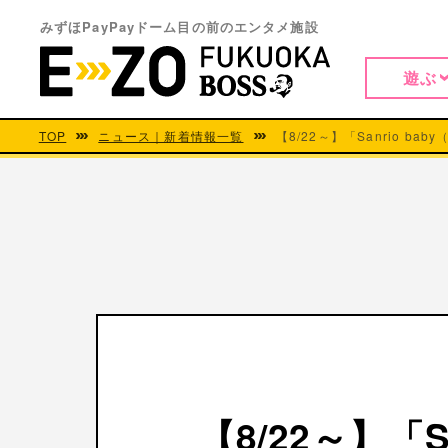
みずほPayPayドーム目の前のエンタメ施設
遊ぶ
TOP
ニュース｜新着情報一覧
【8/22～】「Sanrio ba
【8/22～】「