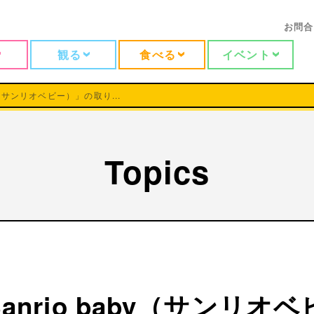
お問合
観る
食べる
イベント
by（サンリオベビー）」の取り...
Topics
Sanrio baby（サンリ